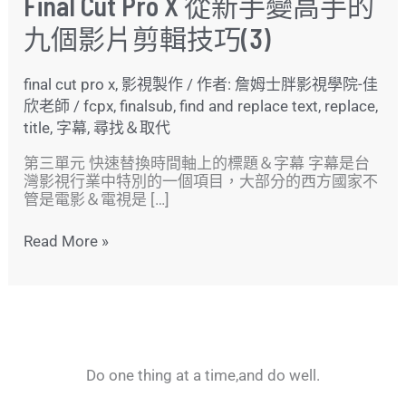
Final Cut Pro X 從新手變高手的
九個影片剪輯技巧(3)
final cut pro x
,
影視製作
/ 作者:
詹姆士胖影視學院-佳
欣老師
/
fcpx
,
finalsub
,
find and replace text
,
replace
,
title
,
字幕
,
尋找＆取代
第三單元 快速替換時間軸上的標題＆字幕 字幕是台
灣影視行業中特別的一個項目，大部分的西方國家不
管是電影＆電視是 […]
Read More »
Do one thing at a time,and do well.