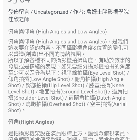
發佈留言
/
Uncategorized
/ 作者:
詹姆士胖影視學院-
佳欣老師
俯角與仰角 (High Angles and Low Angles)
俯角與仰角 (High Angles and Low Angles)，是我們
這次要介紹的內容。不同攝影機角度&位置的變化可
以營造(創造)出不同的情緒氛圍。
所以了解各種不同的攝影機拍攝角度，有助於敘事的
發展或是情緒的表現。如果要細分攝影機拍攝的角度
至少可以區分為以下：視平線拍攝(Eye Level Shot) /
仰角拍攝(Low Angle Shot) / 俯角拍攝(High Angle
Shot) / 臀部拍攝(Hip Level Shot) / 膝蓋拍攝(Knee
Level Shot) / 地面拍攝(Ground Level Shot) / 過肩拍
攝(Shoulder Level Shot) / 荷蘭角拍攝(Dutch Angle
Shot) / 鳥瞰拍攝(Overhead Shot) / 空中拍攝(Aerial
Shot)。
俯角(Hight Angles)
是把攝影機架設在演員眼睛上方，讓觀眾俯視演員。
俯角鏡頭常常傳達軟弱、消極、無力。通常也會產生