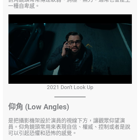
一種自卑感。
2021 Don’t Look Up
仰角 (Low Angles)
是把攝影機架設於演員的視線下方，讓觀眾仰望演
員。仰角鏡頭常用來表現自信、權威、控制或者是說
可以引起恐懼和恐怖的感覺。