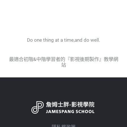
Do one thing at a time,and do well.
最適合初階&中階學習者的『影視後期製作』教學網
站